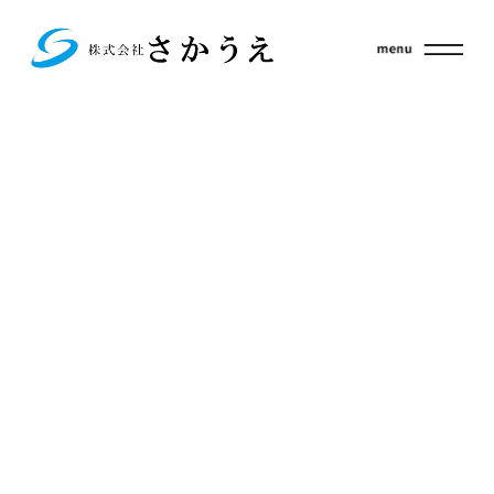
Fatal
17
error