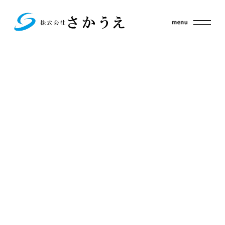
Fatal
17
error