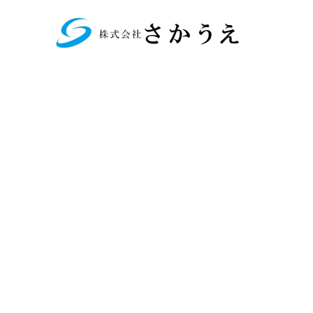
Fatal
17
error