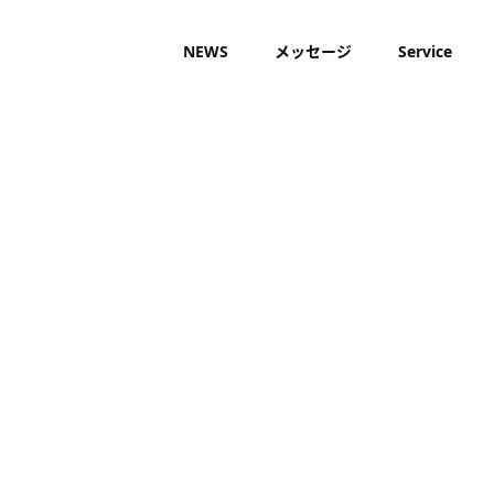
NEWS
メッセージ
Service
/home/sakaue1990/saka
farm.co.jp/public_html/
content/themes/site_sa