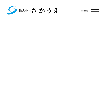
Fatal
17
error