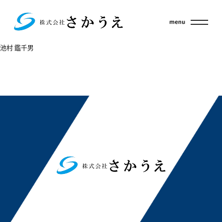
池村 鑑千男